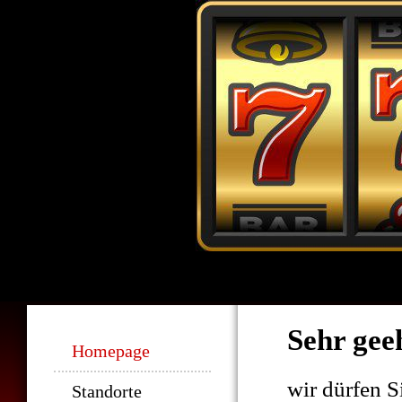
Sehr gee
Navigation
Homepage
überspringen
wir dürfen S
Standorte